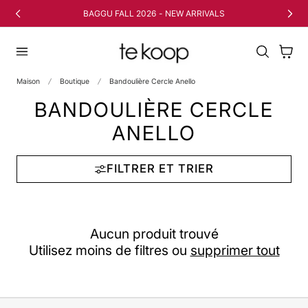
 AU CONTENU
BAGGU FALL 2026 - NEW ARRIVALS
Panier
Maison
Boutique
Bandoulière Cercle Anello
BANDOULIÈRE CERCLE
ANELLO
FILTRER ET TRIER
Aucun produit trouvé
Utilisez moins de filtres ou
supprimer tout