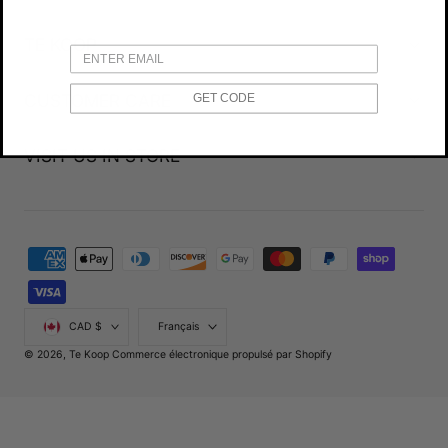
TE KOOP
CUSTOMER CARE
GET CODE
VISIT US IN STORE
Modes
de
paiement
Pays/région
Langue
CAD $
Français
© 2026,
Te Koop
Commerce électronique propulsé par Shopify