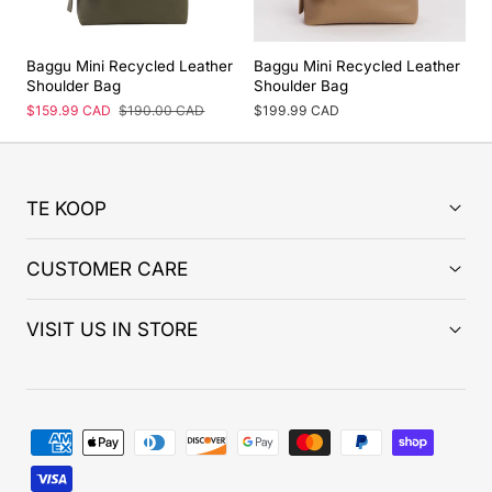
Baggu Mini Recycled Leather
Baggu Mini Recycled Leather
Shoulder Bag
Shoulder Bag
Prix
$159.99 CAD
Prix
$190.00 CAD
Prix
$199.99 CAD
de
régulier
régulier
vente
TE KOOP
CUSTOMER CARE
VISIT US IN STORE
Modes
de
paiement