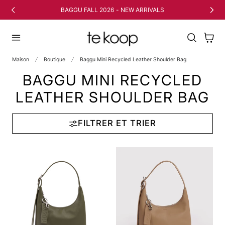
 AU CONTENU
BAGGU FALL 2026 - NEW ARRIVALS
Panier
Maison
Boutique
Baggu Mini Recycled Leather Shoulder Bag
BAGGU MINI RECYCLED
LEATHER SHOULDER BAG
FILTRER ET TRIER