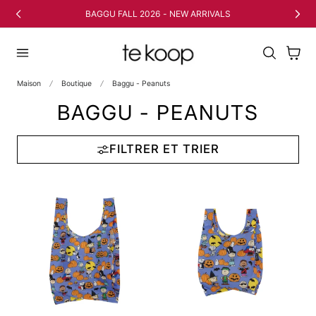
 AU CONTENU
BAGGU FALL 2026 - NEW ARRIVALS
Panier
Maison
Boutique
Baggu - Peanuts
BAGGU - PEANUTS
FILTRER ET TRIER