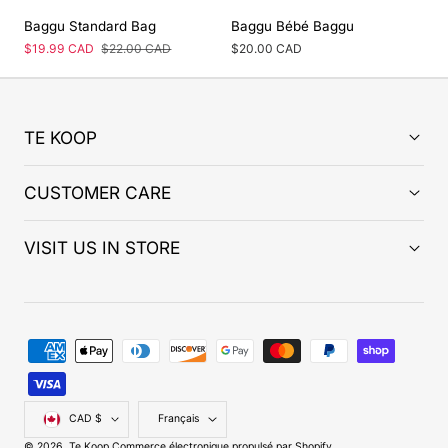
Baggu Standard Bag
Baggu Bébé Baggu
Prix
$19.99 CAD
Prix
$22.00 CAD
Prix
$20.00 CAD
de
régulier
régulier
vente
TE KOOP
CUSTOMER CARE
VISIT US IN STORE
Modes
de
paiement
Pays/région
Langue
CAD $
Français
© 2026,
Te Koop
Commerce électronique propulsé par Shopify