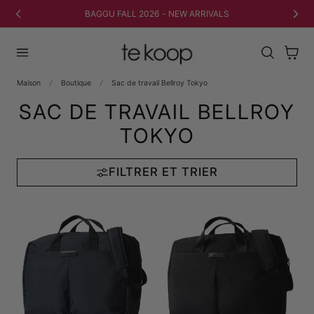
 AU CONTENU
BAGGU FALL 2026 - NEW ARRIVALS
Panier
Maison
Boutique
Sac de travail Bellroy Tokyo
SAC DE TRAVAIL BELLROY
TOKYO
FILTRER ET TRIER