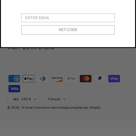
TE KOOP
CUSTOMER CARE
GET CODE
VISIT US IN STORE
Modes
de
paiement
Pays/région
Langue
CAD $
Français
© 2026,
Te Koop
Commerce électronique propulsé par Shopify