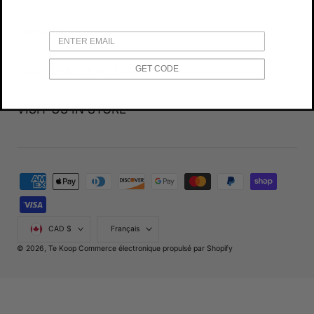
TE KOOP
CUSTOMER CARE
GET CODE
VISIT US IN STORE
Modes
de
paiement
Pays/région
Langue
CAD $
Français
© 2026,
Te Koop
Commerce électronique propulsé par Shopify