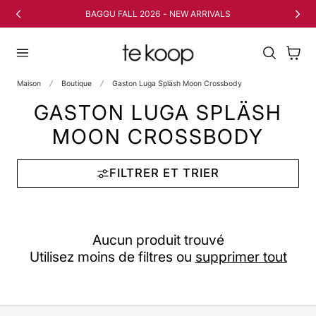
 AU CONTENU
BAGGU FALL 2026 - NEW ARRIVALS
Panier
Maison
Boutique
Gaston Luga Spläsh Moon Crossbody
GASTON LUGA SPLÄSH
MOON CROSSBODY
FILTRER ET TRIER
Aucun produit trouvé
Utilisez moins de filtres ou
supprimer tout