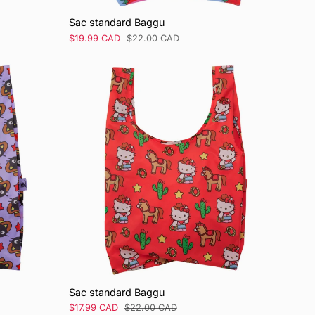
Sac standard Baggu
Prix
$19.99 CAD
Prix
$22.00 CAD
de
régulier
vente
Sac standard Baggu
Prix
$17.99 CAD
Prix
$22.00 CAD