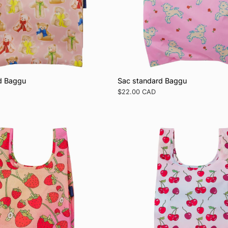
d Baggu
Sac standard Baggu
Prix
$22.00 CAD
régulier