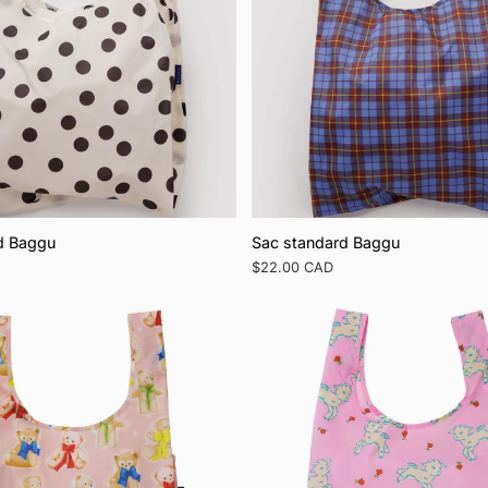
d Baggu
Sac standard Baggu
Prix
$22.00 CAD
régulier