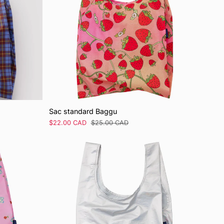
Sac standard Baggu
Prix
$22.00 CAD
Prix
$25.00 CAD
de
régulier
vente