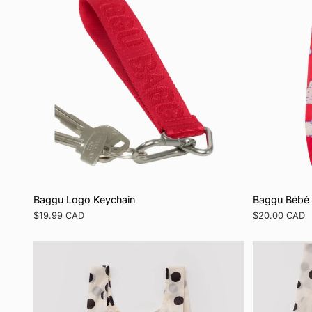
Baggu Logo Keychain
Baggu Bébé
Prix
$19.99 CAD
Prix
$20.00 CAD
régulier
régulier