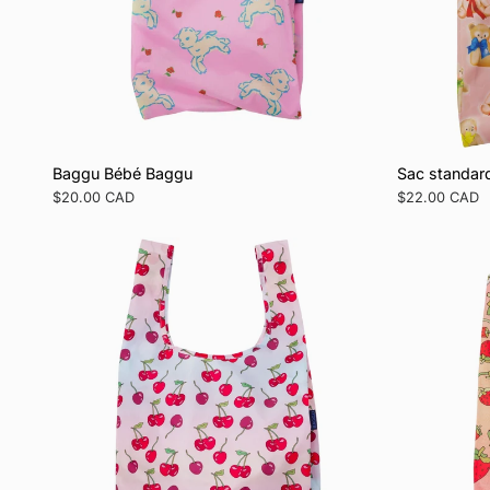
Baggu Bébé Baggu
Sac standar
Prix
$20.00 CAD
Prix
$22.00 CAD
régulier
régulier