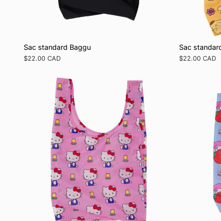
Sac standard Baggu
Sac standar
Prix
$22.00 CAD
Prix
$22.00 CAD
régulier
régulier