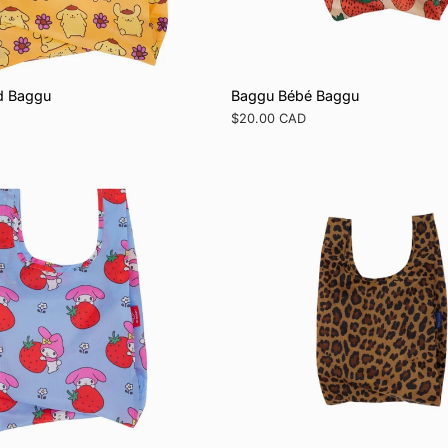
d Baggu
Baggu Bébé Baggu
Prix
$20.00 CAD
régulier