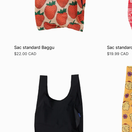
Sac standard Baggu
Sac standar
Prix
$22.00 CAD
Prix
$19.99 CAD
régulier
régulier