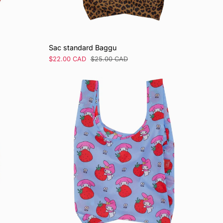
Sac standard Baggu
Prix
$22.00 CAD
Prix
$25.00 CAD
de
régulier
vente