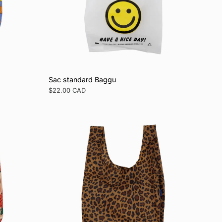
o
n
Sac standard Baggu
Prix
$22.00 CAD
régulier