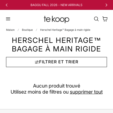
 AU CONTENU
BAGGU FALL 2026 - NEW ARRIVALS
Panier
Maison
Boutique
Herschel Heritage™ Bagage à main rigide
HERSCHEL HERITAGE™
BAGAGE À MAIN RIGIDE
FILTRER ET TRIER
Aucun produit trouvé
Utilisez moins de filtres ou
supprimer tout