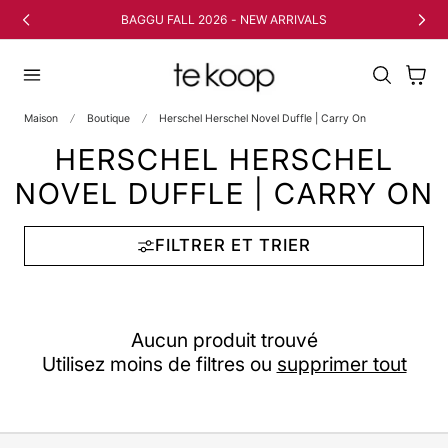
 AU CONTENU
BAGGU FALL 2026 - NEW ARRIVALS
Panier
Maison
Boutique
Herschel Herschel Novel Duffle | Carry On
HERSCHEL HERSCHEL
NOVEL DUFFLE | CARRY ON
FILTRER ET TRIER
Aucun produit trouvé
Utilisez moins de filtres ou
supprimer tout