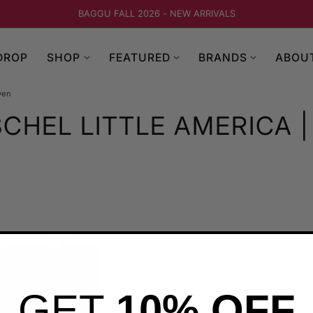
BAGGU FALL 2026 - NEW ARRIVALS
DROP
SHOP
FEATURED
BRANDS
ABOU
yen
SCHEL LITTLE AMERICA 
GET
10% OFF