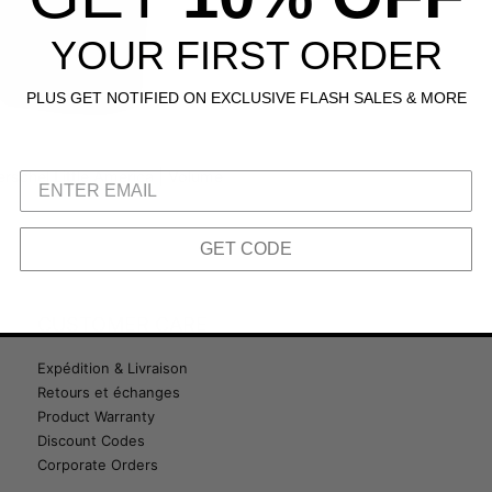
YOUR FIRST ORDER
PLUS GET NOTIFIED ON EXCLUSIVE FLASH SALES & MORE
rschel Little America | Volume
GET CODE
CUSTOMER CARE
Expédition & Livraison
Retours et échanges
Product Warranty
Discount Codes
Corporate Orders