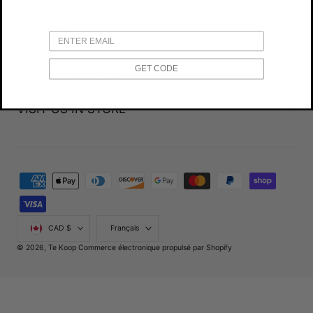
TE KOOP
CUSTOMER CARE
GET CODE
VISIT US IN STORE
Modes
de
paiement
Pays/région
Langue
CAD $
Français
© 2026,
Te Koop
Commerce électronique propulsé par Shopify