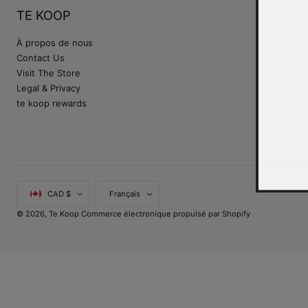
TE KOOP
À propos de nous
Contact Us
Visit The Store
Legal & Privacy
te koop rewards
Pays/région
Langue
CAD $
Français
© 2026,
Te Koop
Commerce électronique propulsé par Shopify