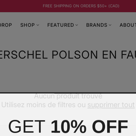
FREE SHIPPING ON ORDERS $50+ (CAD)
…
DROP
SHOP
FEATURED
BRANDS
ABOU
ERSCHEL POLSON EN FA
Aucun produit trouvé
Utilisez moins de filtres ou
supprimer tout
GET
10% OFF