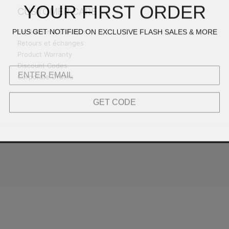
YOUR FIRST ORDER
CUSTOMER CARE
PLUS GET NOTIFIED ON EXCLUSIVE FLASH SALES & MORE
Expédition & Livraison
Retours et échanges
Product Warranty
Discount Codes
Corporate Orders
GET CODE