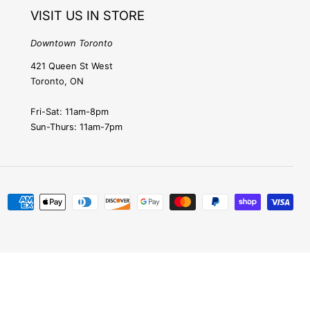
o
VISIT US IN STORE
n
Downtown Toronto
421 Queen St West
Toronto, ON
Fri-Sat: 11am-8pm
Sun-Thurs: 11am-7pm
Modes
de
paiement